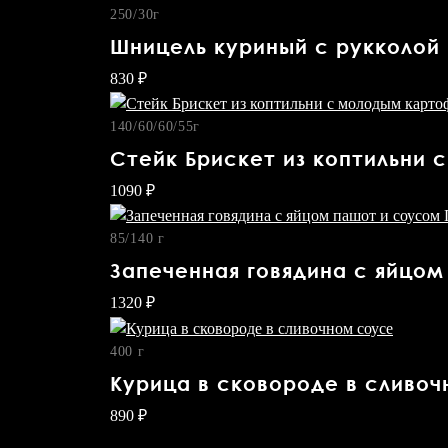
250/30г
Шницель куриный с рукколой 
830 ₽
ЛОЯЛЬНОСТЬ
140/60/60/55г
ВАКАНСИИ
Cтейк Брискет из коптильни
ФРАНШИЗА
1090 ₽
+7
85/140 г
Запеченная говядина с яйцо
(495)
1320 ₽
739
400 г
Курица в сковороде в сливо
23
890 ₽