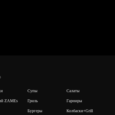
Ю
ки
Супы
Салаты
ий ZAMEs
Гриль
Гарниры
Бургеры
Колбаски+Grill