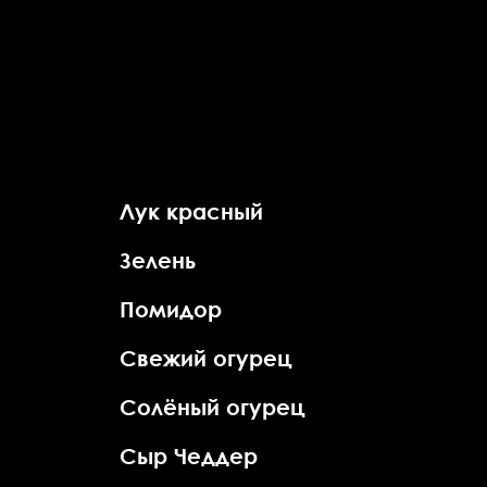
47
ОТЗЫВЫ
И
ПРЕДЛОЖЕНИЯ
Лук красный
mes@zms-
Зелень
msk.ru
Помидор
Свежий огурец
РЕЗЮМЕ
Солёный огурец
job@zms-
msk.ru
Сыр Чеддер