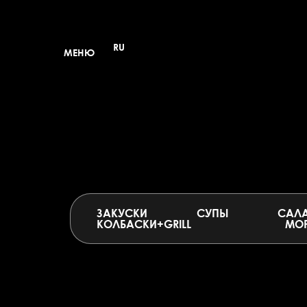
Выберите язык
RU
МЕНЮ
ЗАКУСКИ
СУПЫ
САЛ
КОЛБАСКИ+GRILL
МОР