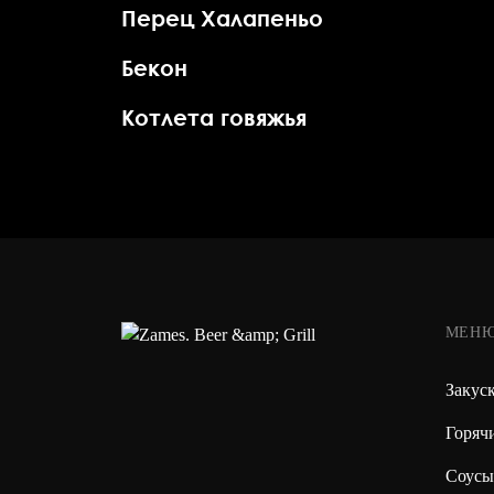
Перец Халапеньо
Бекон
m
н
Котлета говяжья
ии
МЕН
Закус
Горяч
Соусы