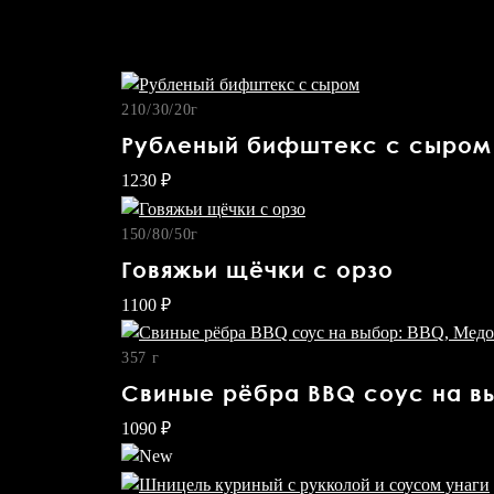
210/30/20г
Рубленый бифштекс с сыром
МЕНЮ
1230 ₽
ДОСТАВКА
150/80/50г
Говяжьи щёчки с орзо
1100 ₽
АКЦИИ
357 г
РЕСТОРАНЫ
Свиные рёбра BBQ соус на вы
1090 ₽
КОНТАКТЫ